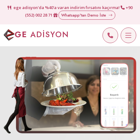
ege adisyon'da %40'a varan indirim fırsatını kaçırma!
+90
(552) 002 28 71
Whatsapp'tan Demo İste
GE
ADİSYON